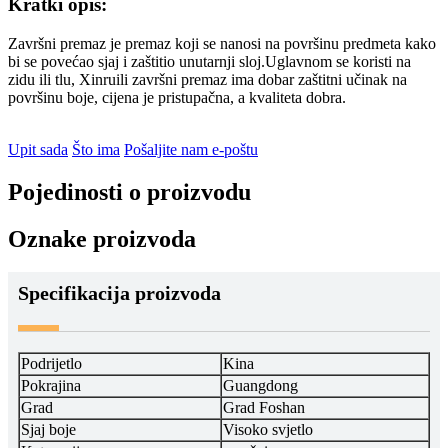
Kratki opis:
Završni premaz je premaz koji se nanosi na površinu predmeta kako
bi se povećao sjaj i zaštitio unutarnji sloj.Uglavnom se koristi na
zidu ili tlu, Xinruili završni premaz ima dobar zaštitni učinak na
površinu boje, cijena je pristupačna, a kvaliteta dobra.
Upit sada
Što ima
Pošaljite nam e-poštu
Pojedinosti o proizvodu
Oznake proizvoda
Specifikacija proizvoda
Podrijetlo
Kina
Pokrajina
Guangdong
Grad
Grad Foshan
Sjaj boje
Visoko svjetlo