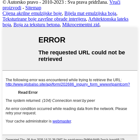
© Autorsko pravo - 2010-2023 : Sva prava pridržana.
Vrući
proizvodi
-
Sitemap
Cijena akrilne emulzijske boje
,
Bijela mat emulzijska boja
,
Teksturirane boje završne obrade interijera
,
Arhitektonska lateks
boja
,
Boja za teksturu betona
,
Mikrocementni zid
,