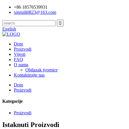
+86 18576539931
xinruili0823@163.com
English
Dom
Proizvodi
Vijesti
FAQ
O nama
Obilazak tvornice
Kontaktirajte nas
Dom
Proizvodi
Kategorije
Proizvodi
Istaknuti Proizvodi