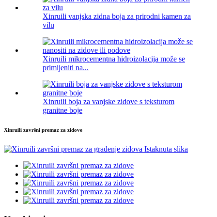
Xinruili vanjska zidna boja za prirodni kamen za
vilu
Xinruili mikrocementna hidroizolacija može se
primijeniti na...
Xinruili boja za vanjske zidove s teksturom
granitne boje
Xinruili završni premaz za zidove