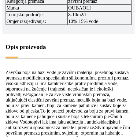
Kategorija premaza
završni premaz
Marka
OUBAOLI
Teorijsko područje:
8-10m2/L
Omjer razrjeđivanja:
10%-15% vode
Opis proizvoda
Završna boja na bazi vode je završni materijal posebnog sustava
premaza modificiran specijalnim silikonom.Ima prozirni premaz,
visoku adheziju i ima karakteristike protiv prodiranja vode,
otpornosti na žućenje i trajnosti, netoksičan je i ekološki
prihvatljiv.Pogodan je za sve vrste vrhunskih premaza,
uključujući elastični završni premaz, metalik boju na bazi vode,
boju za pravi kamen, boju za kamene pahuljice i sustav boje za
zidove od pijeska.To je prateći proizvod za boju za pravi kamen,
boju za kamene pahuljice i sustav boja s teksturom pješčanih
zidova.Vodotopivi lak ima jaku adheziju i antioksidacijsku i
antikorozivnu sposobnost za metale i premaze.Stvrdnjavanje čini
površinu premaza prozirnim, svijetlim, otpornim na habanje i