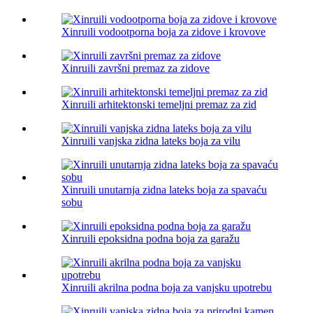
Xinruili vodootporna boja za zidove i krovove
Xinruili završni premaz za zidove
Xinruili arhitektonski temeljni premaz za zid
Xinruili vanjska zidna lateks boja za vilu
Xinruili unutarnja zidna lateks boja za spavaću
sobu
Xinruili epoksidna podna boja za garažu
Xinruili akrilna podna boja za vanjsku upotrebu