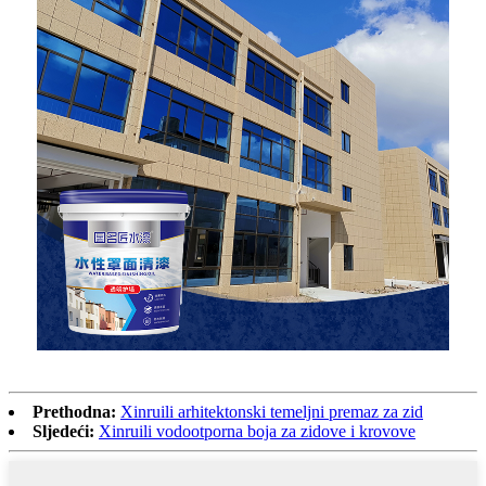
Prethodna:
Xinruili arhitektonski temeljni premaz za zid
Sljedeći:
Xinruili vodootporna boja za zidove i krovove