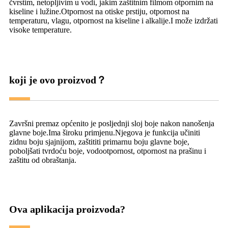
čvrstim, netopljivim u vodi, jakim zaštitnim filmom otpornim na
kiseline i lužine.Otpornost na otiske prstiju, otpornost na
temperaturu, vlagu, otpornost na kiseline i alkalije.I može izdržati
visoke temperature.
koji je ovo proizvod？
Završni premaz općenito je posljednji sloj boje nakon nanošenja
glavne boje.Ima široku primjenu.Njegova je funkcija učiniti
zidnu boju sjajnijom, zaštititi primarnu boju glavne boje,
poboljšati tvrdoću boje, vodootpornost, otpornost na prašinu i
zaštitu od obraštanja.
Ova aplikacija proizvoda?