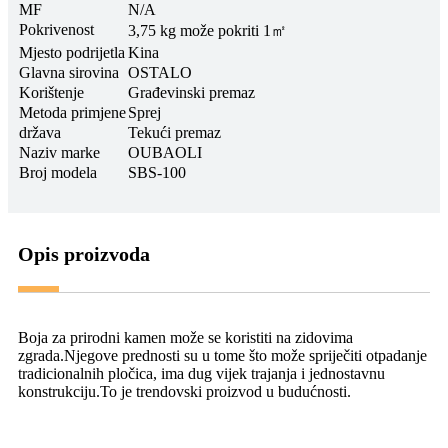
MF
N/A
Pokrivenost
3,75 kg može pokriti 1㎡
Mjesto podrijetla
Kina
Glavna sirovina
OSTALO
Korištenje
Građevinski premaz
Metoda primjene
Sprej
država
Tekući premaz
Naziv marke
OUBAOLI
Broj modela
SBS-100
Opis proizvoda
Boja za prirodni kamen može se koristiti na zidovima
zgrada.Njegove prednosti su u tome što može spriječiti otpadanje
tradicionalnih pločica, ima dug vijek trajanja i jednostavnu
konstrukciju.To je trendovski proizvod u budućnosti.