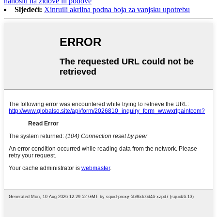
nanositi na zidove ili podove
Sljedeći:
Xinruili akrilna podna boja za vanjsku upotrebu