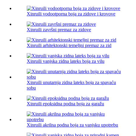
Xinruili vodootporna boja za zidove i krovove
Xinruili završni premaz za zidove
Xinruili arhitektonski temeljni premaz za zid
Xinruili vanjska zidna lateks boja za vilu
Xinruili unutarnja zidna lateks boja za spavaću
sobu
Xinruili epoksidna podna boja za garažu
Xinruili akrilna podna boja za vanjsku upotrebu