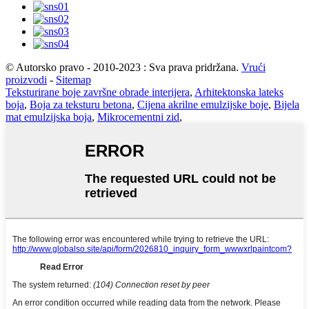
© Autorsko pravo - 2010-2023 : Sva prava pridržana.
Vrući
proizvodi
-
Sitemap
Teksturirane boje završne obrade interijera
,
Arhitektonska lateks
boja
,
Boja za teksturu betona
,
Cijena akrilne emulzijske boje
,
Bijela
mat emulzijska boja
,
Mikrocementni zid
,