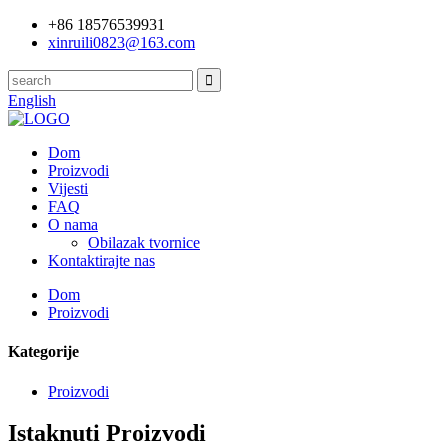
+86 18576539931
xinruili0823@163.com
English
Dom
Proizvodi
Vijesti
FAQ
O nama
Obilazak tvornice
Kontaktirajte nas
Dom
Proizvodi
Kategorije
Proizvodi
Istaknuti Proizvodi