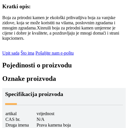
Kratki opis:
Boja za prirodni kamen je ekološki prihvatljiva boja za vanjske
zidove, koja se može koristiti na vilama, poslovnim zgradama i
mnogim zgradama.Xinruili boja za prirodni kamen umjerene je
cijene i dobre je kvalitete, a pozdravljaju je mnogi domaći i strani
kupci
omers.
Upit sada
Što ima
Pošaljite nam e-poštu
Pojedinosti o proizvodu
Oznake proizvoda
Specifikacija proizvoda
artikal
vrijednost
CAS br.
N/A
Druga imena
Prava kamena boja