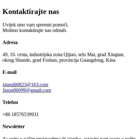
Kontaktirajte nas
Uvijek smo vam spremni pomoći.
Molimo kontaktirajte nas odmah.
Adresa
49, 10. cesta, industrijska zona Qijiao, selo Mai, grad Xingtan,
okrug Shunde, grad Foshan, provincija Guangdong, Kina
E-mail
xinruili0823@163.com
Jason06099@gmail.com
Telefon
+86 18576539931
Newsletter
Za upite o našim proizvodima ili cjeniku, ostavite nam svoju e-poštu