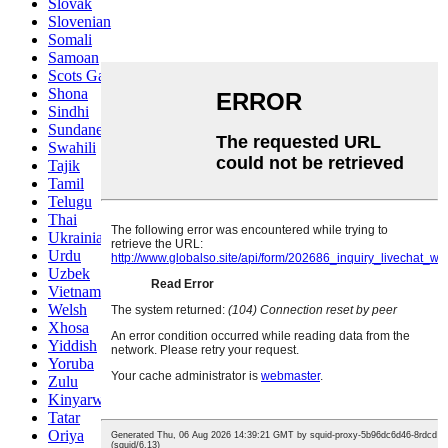
Slovak
Slovenian
Somali
Samoan
Scots Gaelic
Shona
Sindhi
Sundanese
Swahili
Tajik
Tamil
Telugu
Thai
Ukrainian
Urdu
Uzbek
Vietnamese
Welsh
Xhosa
Yiddish
Yoruba
Zulu
Kinyarwanda
Tatar
Oriya