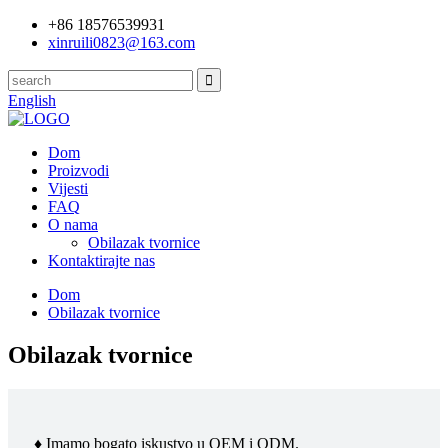
+86 18576539931
xinruili0823@163.com
English
Dom
Proizvodi
Vijesti
FAQ
O nama
Obilazak tvornice
Kontaktirajte nas
Dom
Obilazak tvornice
Obilazak tvornice
♦ Imamo bogato iskustvo u OEM i ODM.