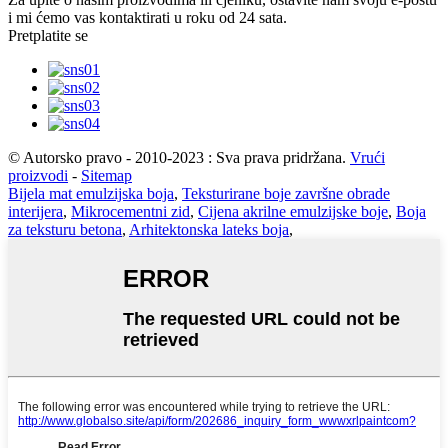
i mi ćemo vas kontaktirati u roku od 24 sata.
Pretplatite se
© Autorsko pravo - 2010-2023 : Sva prava pridržana.
Vrući
proizvodi
-
Sitemap
Bijela mat emulzijska boja
,
Teksturirane boje završne obrade
interijera
,
Mikrocementni zid
,
Cijena akrilne emulzijske boje
,
Boja
za teksturu betona
,
Arhitektonska lateks boja
,