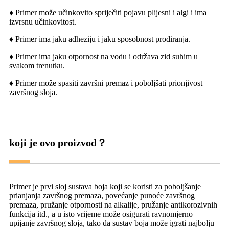
♦ Primer može učinkovito spriječiti pojavu plijesni i algi i ima
izvrsnu učinkovitost.
♦ Primer ima jaku adheziju i jaku sposobnost prodiranja.
♦ Primer ima jaku otpornost na vodu i održava zid suhim u
svakom trenutku.
♦ Primer može spasiti završni premaz i poboljšati prionjivost
završnog sloja.
koji je ovo proizvod？
Primer je prvi sloj sustava boja koji se koristi za poboljšanje
prianjanja završnog premaza, povećanje punoće završnog
premaza, pružanje otpornosti na alkalije, pružanje antikorozivnih
funkcija itd., a u isto vrijeme može osigurati ravnomjerno
upijanje završnog sloja, tako da sustav boja može igrati najbolju