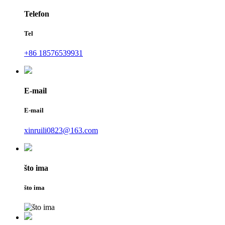
Telefon
Tel
+86 18576539931
E-mail
E-mail
xinruili0823@163.com
što ima
što ima