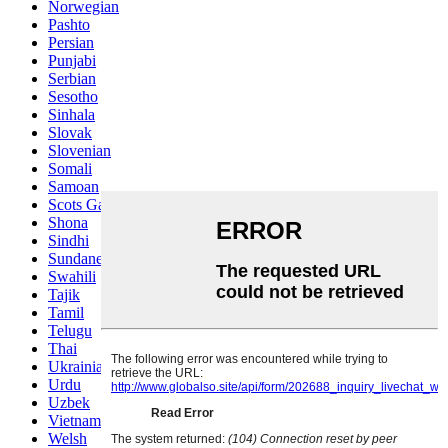
Norwegian
Pashto
Persian
Punjabi
Serbian
Sesotho
Sinhala
Slovak
Slovenian
Somali
Samoan
Scots Gaelic
Shona
Sindhi
Sundanese
Swahili
Tajik
Tamil
Telugu
Thai
Ukrainian
Urdu
Uzbek
Vietnamese
Welsh