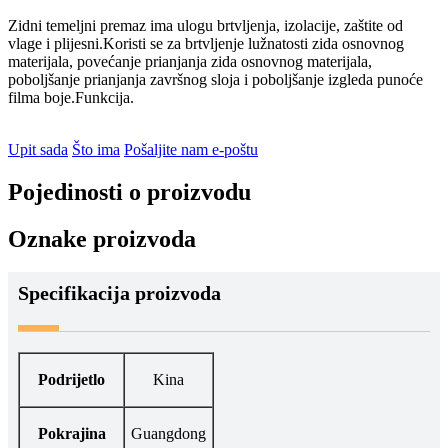
Zidni temeljni premaz ima ulogu brtvljenja, izolacije, zaštite od
vlage i plijesni.Koristi se za brtvljenje lužnatosti zida osnovnog
materijala, povećanje prianjanja zida osnovnog materijala,
poboljšanje prianjanja završnog sloja i poboljšanje izgleda punoće
filma boje.Funkcija.
Upit sada
Što ima
Pošaljite nam e-poštu
Pojedinosti o proizvodu
Oznake proizvoda
Specifikacija proizvoda
Podrijetlo
Kina
Pokrajina
Guangdong