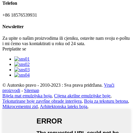
Telefon
+86 18576539931
Newsletter
Za upite o našim proizvodima ili cjeniku, ostavite nam svoju e-poštu
i mi ćemo vas kontaktirati u roku od 24 sata.
Pretplatite se
© Autorsko pravo - 2010-2023 : Sva prava pridržana.
Vrući
proizvodi
-
Sitemap
Bijela mat emulzijska boja
,
Cijena akrilne emulzijske boje
,
Teksturirane boje završne obrade interijera
,
Boja za teksturu betona
,
Mikrocementni zid
,
Arhitektonska lateks boja
,