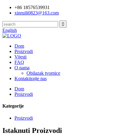
+86 18576539931
xinruili0823@163.com
English
Dom
Proizvodi
Vijesti
FAQ
O nama
Obilazak tvornice
Kontaktirajte nas
Dom
Proizvodi
Kategorije
Proizvodi
Istaknuti Proizvodi