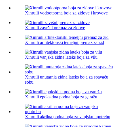
Xinruili vodootporna boja za zidove i krovove
Xinruili završni premaz za zidove
Xinruili arhitektonski temeljni premaz za zid
Xinruili vanjska zidna lateks boja za vilu
Xinruili unutarnja zidna lateks boja za spavaću
sobu
Xinruili epoksidna podna boja za garažu
Xinruili akrilna podna boja za vanjsku upotrebu